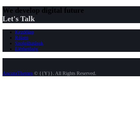
We develop digital future​
Let's Talk
Kezdőlap
Rólam
Szolgáltatások
Elérhetőség
AncoraThemes
© {{Y}}. All Rights Reserved.