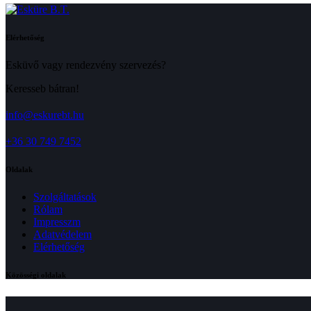
Elérhetőség
Esküvő vagy rendezvény szervezés?
Keresseb bátran!
info@eskurebt.hu
+36 30 749 7452
Oldalak
Szolgáltatások
Rólam
Impresszm
Adatvédelem
Elérhetőség
Közösségi oldalak