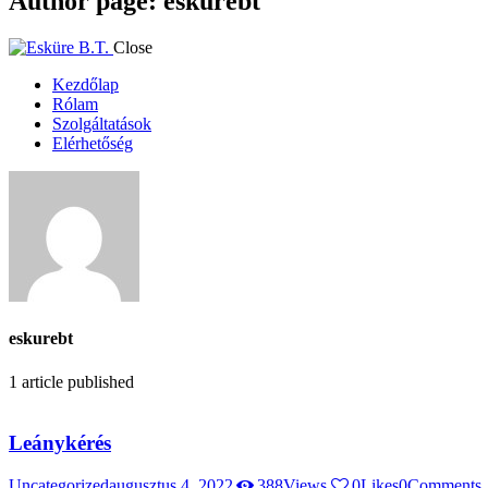
Author page: eskurebt
Close
Kezdőlap
Rólam
Szolgáltatások
Elérhetőség
eskurebt
1
article published
Leánykérés
Uncategorized
augusztus 4, 2022
388
Views
0
Likes
0
Comments