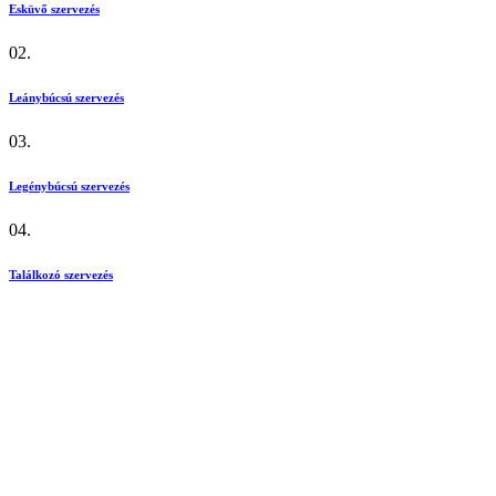
Esküvő szervezés
02.
Leánybúcsú szervezés
03.
Legénybúcsú szervezés
04.
Találkozó szervezés