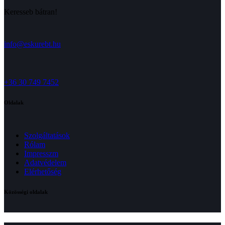
Keresseb bátran!
info@eskurebt.hu
+36 30 749 7452
Oldalak
Szolgáltatások
Rólam
Impresszm
Adatvédelem
Elérhetőség
Közösségi oldalak