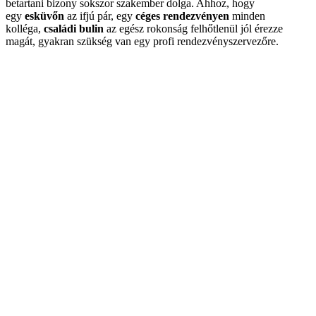
betartani bizony sokszor szakember dolga. Ahhoz, hogy
egy
esküvőn
az ifjú pár, egy
céges rendezvényen
minden
kolléga,
családi bulin
az egész rokonság felhőtlenül jól érezze
magát, gyakran szükség van egy profi rendezvényszervezőre.