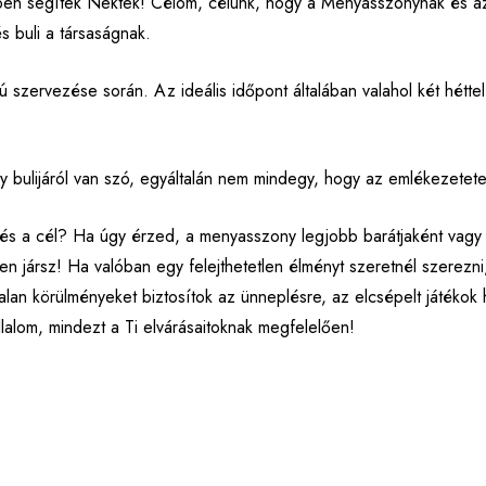
bben segítek Nektek! Célom, célunk, hogy a Menyasszonynak és az
 buli a társaságnak.
 szervezése során. Az ideális időpont általában valahol két héttel
gy bulijáról van szó, egyáltalán nem mindegy, hogy az emlékezet
s a cél? Ha úgy érzed, a menyasszony legjobb barátjaként vagy c
n jársz! Ha valóban egy felejthetetlen élményt szeretnél szerezni,
lan körülményeket biztosítok az ünneplésre, az elcsépelt játékok
lalom, mindezt a Ti elvárásaitoknak megfelelően!