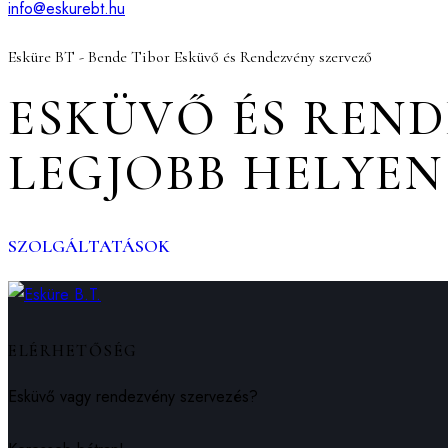
info@eskurebt.hu
Esküre BT - Bende Tibor Esküvő és Rendezvény szervező
ESKÜVŐ ÉS REND
LEGJOBB HELYEN
SZOLGÁLTATÁSOK
ELÉRHETŐSÉG
Esküvő vagy rendezvény szervezés?