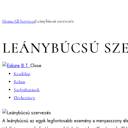
Home
All Services
Leánybúcsú szervezés
LEÁNYBÚCSÚ SZ
Close
Kezdőlap
Rólam
Szolgáltatások
Elérhetőség
A leánybúcsú az egyik legfontosabb esemény a menyasszony életé