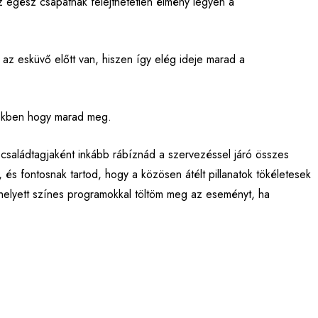
 egész csapatnak felejthetetlen élmény legyen a
 az esküvő előtt van, hiszen így elég ideje marad a
etekben hogy marad meg.
saládtagjaként inkább rábíznád a szervezéssel járó összes
 és fontosnak tartod, hogy a közösen átélt pillanatok tökéletesek
 helyett színes programokkal töltöm meg az eseményt, ha