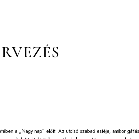
ERVEZÉS
ben a „Nagy nap” előtt. Az utolsó szabad estéje, amikor gátláso