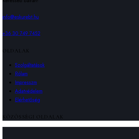
Keresseb bátran!
info@eskurebt.hu
+36 30 749 7452
OLDALAK
Szolgáltatások
Rólam
Impresszm
Adatvédelem
Elérhetőség
KÖZÖSSÉGI OLDALAK