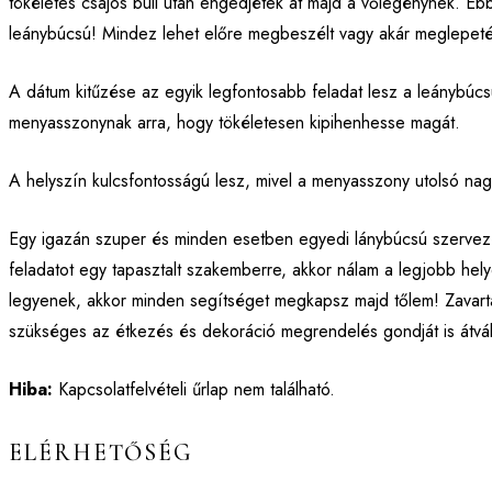
tökéletes csajos buli után engedjétek át majd a vőlegénynek. E
leánybúcsú! Mindez lehet előre megbeszélt vagy akár meglepetés
A dátum kitűzése az egyik legfontosabb feladat lesz a leánybúcsú
menyasszonynak arra, hogy tökéletesen kipihenhesse magát.
A helyszín kulcsfontosságú lesz, mivel a menyasszony utolsó na
Egy igazán szuper és minden esetben egyedi lánybúcsú szervezé
feladatot egy tapasztalt szakemberre, akkor nálam a legjobb helye
legyenek, akkor minden segítséget megkapsz majd tőlem! Zavarta
szükséges az étkezés és dekoráció megrendelés gondját is átvál
Hiba:
Kapcsolatfelvételi űrlap nem található.
ELÉRHETŐSÉG