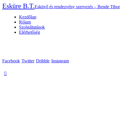
Esküre B.T.
Esküvő és rendezvény szervezés – Bende Tibor
Kezdőlap
Rólam
Szolgáltatások
Elérhetőség
Facebook
Twitter
Dribble
Instagram